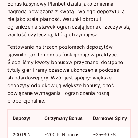
Bonus kasynowy Planbet działa jako zmienna
nagroda powiązana z kwotą Twojego depozytu, a
nie jako stała płatność. Warunki obrotu i
ograniczenia stawek ograniczają jednak rzeczywistą
wartość użyteczną, którą otrzymujesz.
Testowanie na trzech poziomach depozytów
ujawniło, jak ten bonus funkcjonuje w praktyce.
Śledziliśmy kwoty bonusów przyznane, dostępne
tytuły gier i ramy czasowe ukończenia podczas
standardowej gry. Wzór jest spójny: większe
depozyty odblokowują większe bonusy, choć
powiązane wymagania i ograniczenia rosną
proporcjonalnie.
Depozyt
Otrzymany Bonus
Darmowe Spiny
200 PLN
~200 PLN bonus
~25–30 FS