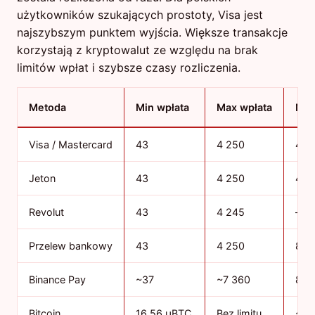
użytkowników szukających prostoty, Visa jest
najszybszym punktem wyjścia. Większe transakcje
korzystają z kryptowalut ze względu na brak
limitów wpłat i szybsze czasy rozliczenia.
Metoda
Min wpłata
Max wpłata
Min
Visa / Mastercard
43
4 250
43
Jeton
43
4 250
43
Revolut
43
4 245
—
Przelew bankowy
43
4 250
85
Binance Pay
~37
~7 360
85
Bitcoin
16,56 µBTC
Bez limitu
~2 