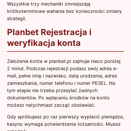
Wszystkie trzy mechaniki zmniejszają
krótkoterminowe wahania bez konieczności zmiany
strategii.
Planbet Rejestracja i
weryfikacja konta
Założenie konta w planbet.pl zajmuje nieco poniżej
2 minut. Podczas rejestracji podasz swój adres e-
mail, pełne imię i nazwisko, datę urodzenia, adres
zamieszkania, numer telefonu i numer PESEL. Na
tym etapie nie trzeba przesyłać żadnych
dokumentów. Po wpłaceniu środków na konto
możesz natychmiast zacząć obstawiać.
Gdy spróbujesz po raz pierwszy wypłacić pieniądze,
kasyno wymaga potwierdzenia tożsamości. Musisz