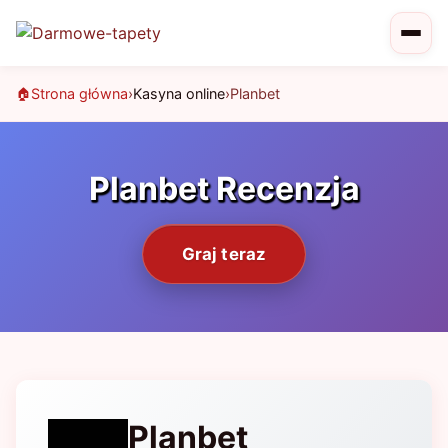
Strona główna
Strona główna
›
Kasyna online
›
Planbet
🏠
Najlepsze kasyna online
Planbet Recenzja
Graj teraz
Planbet