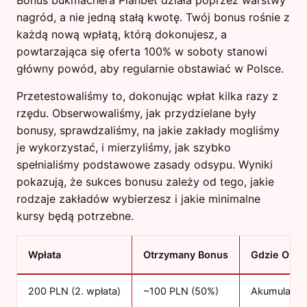
Bonus bukmachera Planbet działa poprzez warstwy
nagród, a nie jedną stałą kwotę. Twój bonus rośnie z
każdą nową wpłatą, którą dokonujesz, a
powtarzająca się oferta 100% w soboty stanowi
główny powód, aby regularnie obstawiać w Polsce.
Przetestowaliśmy to, dokonując wpłat kilka razy z
rzędu. Obserwowaliśmy, jak przydzielane były
bonusy, sprawdzaliśmy, na jakie zakłady mogliśmy
je wykorzystać, i mierzyliśmy, jak szybko
spełnialiśmy podstawowe zasady odsypu. Wyniki
pokazują, że sukces bonusu zależy od tego, jakie
rodzaje zakładów wybierzesz i jakie minimalne
kursy będą potrzebne.
Wpłata
Otrzymany Bonus
Gdzie Obst
200 PLN (2. wpłata)
~100 PLN (50%)
Akumulatory