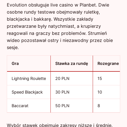
Evolution obsługuje live casino w Planbet. Dwie
osobne rundy testowe obejmowały ruletkę,
blackjacka i bakkarę. Wszystkie zakłady
przetwarzane były natychmiast, a krupierzy
reagowali na graczy bez problemów. Strumień
wideo pozostawał ostry i niezawodny przez obie
sesje.
Gra
Stawka za rundę
Rozegrane ru
Lightning Roulette
20 PLN
15
Speed Blackjack
30 PLN
10
Baccarat
50 PLN
8
Wybór stawek obejmuje zakresy niższe i średnie.