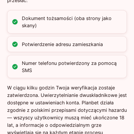
przesłać:
Dokument tożsamości (oba strony jako
skany)
Potwierdzenie adresu zamieszkania
Numer telefonu potwierdzony za pomocą
SMS
W ciągu kilku godzin Twoja weryfikacja zostaje
zatwierdzona. Uwierzytelnianie dwuskładnikowe jest
dostępne w ustawieniach konta. Planbet działa
zgodnie z polskimi przepisami dotyczącymi hazardu
— wszyscy użytkownicy muszą mieć ukończone 18
lat, a informacje o odpowiedzialnym grze
wyświetlają się na każdym etapie procesu