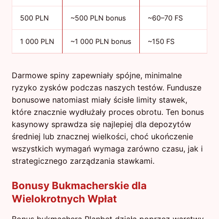
500 PLN
~500 PLN bonus
~60–70 FS
1 000 PLN
~1 000 PLN bonus
~150 FS
Darmowe spiny zapewniały spójne, minimalne
ryzyko zysków podczas naszych testów. Fundusze
bonusowe natomiast miały ścisłe limity stawek,
które znacznie wydłużały proces obrotu. Ten bonus
kasynowy sprawdza się najlepiej dla depozytów
średniej lub znacznej wielkości, choć ukończenie
wszystkich wymagań wymaga zarówno czasu, jak i
strategicznego zarządzania stawkami.
Bonusy Bukmacherskie dla
Wielokrotnych Wpłat