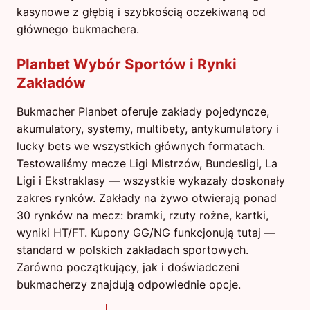
kasynowe z głębią i szybkością oczekiwaną od
głównego bukmachera.
Planbet Wybór Sportów i Rynki
Zakładów
Bukmacher Planbet oferuje zakłady pojedyncze,
akumulatory, systemy, multibety, antykumulatory i
lucky bets we wszystkich głównych formatach.
Testowaliśmy mecze Ligi Mistrzów, Bundesligi, La
Ligi i Ekstraklasy — wszystkie wykazały doskonały
zakres rynków. Zakłady na żywo otwierają ponad
30 rynków na mecz: bramki, rzuty rożne, kartki,
wyniki HT/FT. Kupony GG/NG funkcjonują tutaj —
standard w polskich zakładach sportowych.
Zarówno początkujący, jak i doświadczeni
bukmacherzy znajdują odpowiednie opcje.